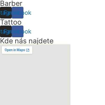
Barber
stagram
Facebook
Tattoo
stagram
Facebook
Kde nás najdete