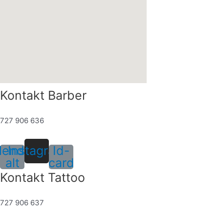
Kontakt Barber
727 906 636
lendar-
Instagram
Id-
alt
card
Kontakt Tattoo
727 906 637