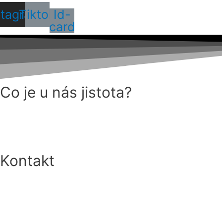
stagram
Tiktok
Id-
card
Co je u nás jistota?
Kontakt