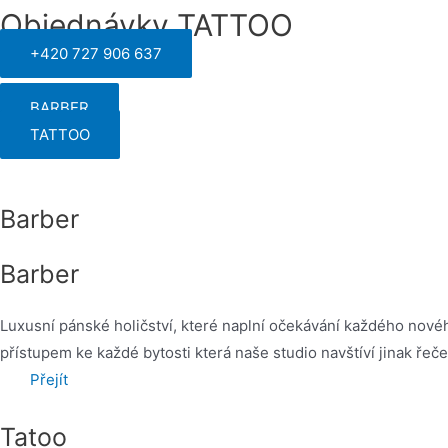
Objednávky TATTOO
+420 727 906 637
BARBER
TATTOO
Barber
Barber
Luxusní pánské holičství, které naplní očekávání každého novéh
přístupem ke každé bytosti která naše studio navštíví jinak řeč
Přejít
Tatoo